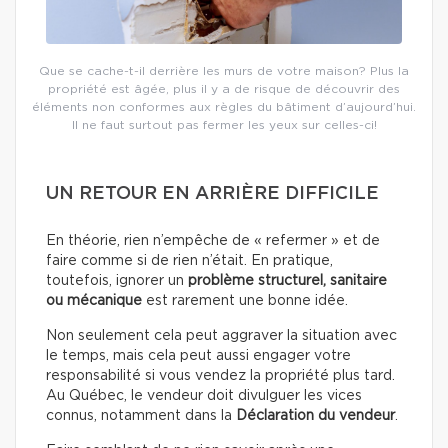
Que se cache-t-il derrière les murs de votre maison? Plus la
propriété est âgée, plus il y a de risque de découvrir des
éléments non conformes aux règles du bâtiment d’aujourd’hui.
Il ne faut surtout pas fermer les yeux sur celles-ci!
UN RETOUR EN ARRIÈRE DIFFICILE
En théorie, rien n’empêche de « refermer » et de
faire comme si de rien n’était. En pratique,
toutefois, ignorer un
problème structurel, sanitaire
ou mécanique
est rarement une bonne idée.
Non seulement cela peut aggraver la situation avec
le temps, mais cela peut aussi engager votre
responsabilité si vous vendez la propriété plus tard.
Au Québec, le vendeur doit divulguer les vices
connus, notamment dans la
Déclaration du vendeur
.